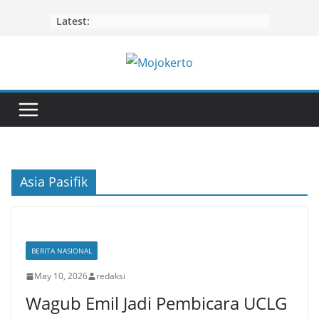
Skip
Latest:
to
content
Asia Pasifik
BERITA NASIONAL
May 10, 2026
redaksi
Wagub Emil Jadi Pembicara UCLG