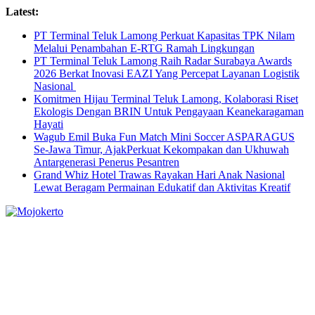
Skip
Latest:
to
PT Terminal Teluk Lamong Perkuat Kapasitas TPK Nilam
content
Melalui Penambahan E-RTG Ramah Lingkungan
PT Terminal Teluk Lamong Raih Radar Surabaya Awards
2026 Berkat Inovasi EAZI Yang Percepat Layanan Logistik
Nasional
Komitmen Hijau Terminal Teluk Lamong, Kolaborasi Riset
Ekologis Dengan BRIN Untuk Pengayaan Keanekaragaman
Hayati
Wagub Emil Buka Fun Match Mini Soccer ASPARAGUS
Se-Jawa Timur, AjakPerkuat Kekompakan dan Ukhuwah
Antargenerasi Penerus Pesantren
Grand Whiz Hotel Trawas Rayakan Hari Anak Nasional
Lewat Beragam Permainan Edukatif dan Aktivitas Kreatif