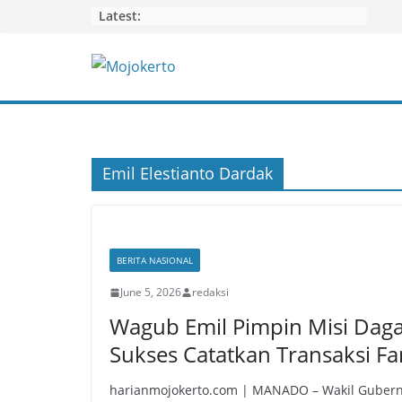
Skip
Latest:
to
content
Emil Elestianto Dardak
BERITA NASIONAL
June 5, 2026
redaksi
Wagub Emil Pimpin Misi Daga
Sukses Catatkan Transaksi Fan
harianmojokerto.com | MANADO – Wakil Gubern