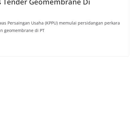
us Tender Geomembrane Di
was Persaingan Usaha (KPPU) memulai persidangan perkara
an geomembrane di PT