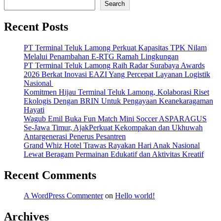
Search
Recent Posts
PT Terminal Teluk Lamong Perkuat Kapasitas TPK Nilam
Melalui Penambahan E-RTG Ramah Lingkungan
PT Terminal Teluk Lamong Raih Radar Surabaya Awards
2026 Berkat Inovasi EAZI Yang Percepat Layanan Logistik
Nasional
Komitmen Hijau Terminal Teluk Lamong, Kolaborasi Riset
Ekologis Dengan BRIN Untuk Pengayaan Keanekaragaman
Hayati
Wagub Emil Buka Fun Match Mini Soccer ASPARAGUS
Se-Jawa Timur, AjakPerkuat Kekompakan dan Ukhuwah
Antargenerasi Penerus Pesantren
Grand Whiz Hotel Trawas Rayakan Hari Anak Nasional
Lewat Beragam Permainan Edukatif dan Aktivitas Kreatif
Recent Comments
A WordPress Commenter
on
Hello world!
Archives