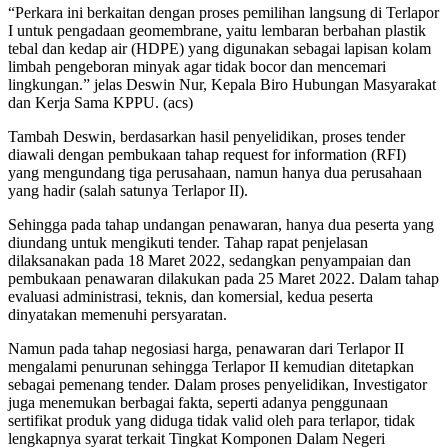
“Perkara ini berkaitan dengan proses pemilihan langsung di Terlapor
I untuk pengadaan geomembrane, yaitu lembaran berbahan plastik
tebal dan kedap air (HDPE) yang digunakan sebagai lapisan kolam
limbah pengeboran minyak agar tidak bocor dan mencemari
lingkungan.” jelas Deswin Nur, Kepala Biro Hubungan Masyarakat
dan Kerja Sama KPPU. (acs)
Tambah Deswin, berdasarkan hasil penyelidikan, proses tender
diawali dengan pembukaan tahap request for information (RFI)
yang mengundang tiga perusahaan, namun hanya dua perusahaan
yang hadir (salah satunya Terlapor II).
Sehingga pada tahap undangan penawaran, hanya dua peserta yang
diundang untuk mengikuti tender. Tahap rapat penjelasan
dilaksanakan pada 18 Maret 2022, sedangkan penyampaian dan
pembukaan penawaran dilakukan pada 25 Maret 2022. Dalam tahap
evaluasi administrasi, teknis, dan komersial, kedua peserta
dinyatakan memenuhi persyaratan.
Namun pada tahap negosiasi harga, penawaran dari Terlapor II
mengalami penurunan sehingga Terlapor II kemudian ditetapkan
sebagai pemenang tender. Dalam proses penyelidikan, Investigator
juga menemukan berbagai fakta, seperti adanya penggunaan
sertifikat produk yang diduga tidak valid oleh para terlapor, tidak
lengkapnya syarat terkait Tingkat Komponen Dalam Negeri