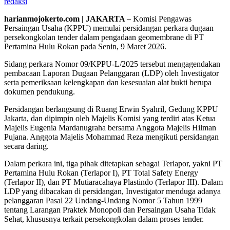
redaksi
harianmojokerto.com | JAKARTA –
Komisi Pengawas
Persaingan Usaha (KPPU) memulai persidangan perkara dugaan
persekongkolan tender dalam pengadaan geomembrane di PT
Pertamina Hulu Rokan pada Senin, 9 Maret 2026.
Sidang perkara Nomor 09/KPPU-L/2025 tersebut mengagendakan
pembacaan Laporan Dugaan Pelanggaran (LDP) oleh Investigator
serta pemeriksaan kelengkapan dan kesesuaian alat bukti berupa
dokumen pendukung.
Persidangan berlangsung di Ruang Erwin Syahril, Gedung KPPU
Jakarta, dan dipimpin oleh Majelis Komisi yang terdiri atas Ketua
Majelis Eugenia Mardanugraha bersama Anggota Majelis Hilman
Pujana. Anggota Majelis Mohammad Reza mengikuti persidangan
secara daring.
Dalam perkara ini, tiga pihak ditetapkan sebagai Terlapor, yakni PT
Pertamina Hulu Rokan (Terlapor I), PT Total Safety Energy
(Terlapor II), dan PT Mutiaracahaya Plastindo (Terlapor III). Dalam
LDP yang dibacakan di persidangan, Investigator menduga adanya
pelanggaran Pasal 22 Undang-Undang Nomor 5 Tahun 1999
tentang Larangan Praktek Monopoli dan Persaingan Usaha Tidak
Sehat, khususnya terkait persekongkolan dalam proses tender.