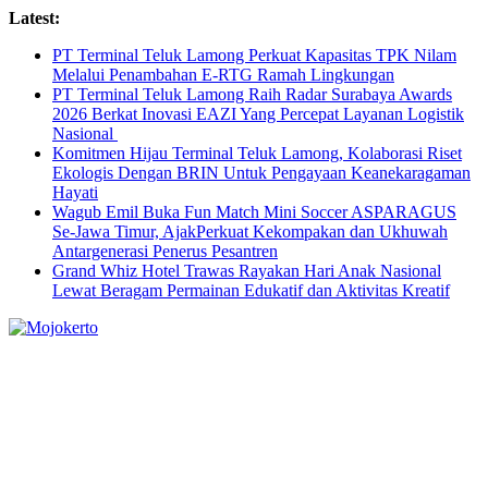
Skip
Latest:
to
PT Terminal Teluk Lamong Perkuat Kapasitas TPK Nilam
content
Melalui Penambahan E-RTG Ramah Lingkungan
PT Terminal Teluk Lamong Raih Radar Surabaya Awards
2026 Berkat Inovasi EAZI Yang Percepat Layanan Logistik
Nasional
Komitmen Hijau Terminal Teluk Lamong, Kolaborasi Riset
Ekologis Dengan BRIN Untuk Pengayaan Keanekaragaman
Hayati
Wagub Emil Buka Fun Match Mini Soccer ASPARAGUS
Se-Jawa Timur, AjakPerkuat Kekompakan dan Ukhuwah
Antargenerasi Penerus Pesantren
Grand Whiz Hotel Trawas Rayakan Hari Anak Nasional
Lewat Beragam Permainan Edukatif dan Aktivitas Kreatif