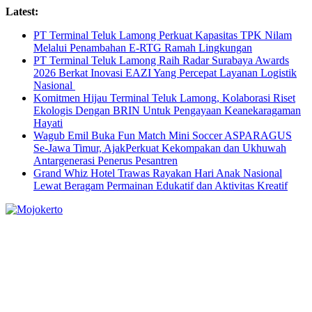
Skip
Latest:
to
PT Terminal Teluk Lamong Perkuat Kapasitas TPK Nilam
content
Melalui Penambahan E-RTG Ramah Lingkungan
PT Terminal Teluk Lamong Raih Radar Surabaya Awards
2026 Berkat Inovasi EAZI Yang Percepat Layanan Logistik
Nasional
Komitmen Hijau Terminal Teluk Lamong, Kolaborasi Riset
Ekologis Dengan BRIN Untuk Pengayaan Keanekaragaman
Hayati
Wagub Emil Buka Fun Match Mini Soccer ASPARAGUS
Se-Jawa Timur, AjakPerkuat Kekompakan dan Ukhuwah
Antargenerasi Penerus Pesantren
Grand Whiz Hotel Trawas Rayakan Hari Anak Nasional
Lewat Beragam Permainan Edukatif dan Aktivitas Kreatif