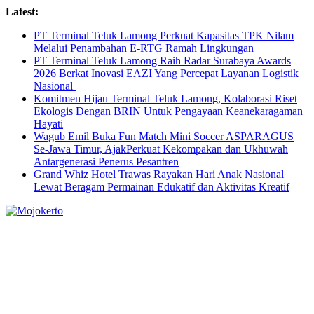
Skip
Latest:
to
PT Terminal Teluk Lamong Perkuat Kapasitas TPK Nilam
content
Melalui Penambahan E-RTG Ramah Lingkungan
PT Terminal Teluk Lamong Raih Radar Surabaya Awards
2026 Berkat Inovasi EAZI Yang Percepat Layanan Logistik
Nasional
Komitmen Hijau Terminal Teluk Lamong, Kolaborasi Riset
Ekologis Dengan BRIN Untuk Pengayaan Keanekaragaman
Hayati
Wagub Emil Buka Fun Match Mini Soccer ASPARAGUS
Se-Jawa Timur, AjakPerkuat Kekompakan dan Ukhuwah
Antargenerasi Penerus Pesantren
Grand Whiz Hotel Trawas Rayakan Hari Anak Nasional
Lewat Beragam Permainan Edukatif dan Aktivitas Kreatif