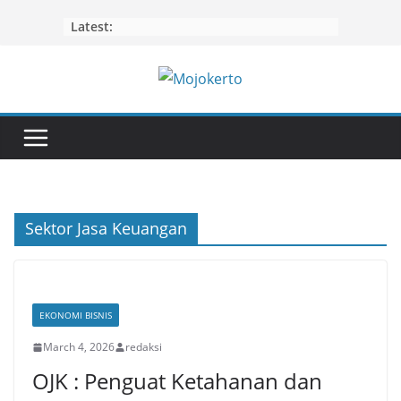
Skip
Latest:
to
content
Sektor Jasa Keuangan
EKONOMI BISNIS
March 4, 2026
redaksi
OJK : Penguat Ketahanan dan