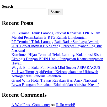
Search
Search
Recent Posts
PT Terminal Teluk Lamong Perkuat Kapasitas TPK Nilam
Melalui Penambahan E-RTG Ramah Lingkungan
PT Terminal Teluk Lamong Raih Radar Surabaya Awards
2026 Berkat Inovasi EAZI Yang Percepat Layanan Logistik
Nasional
Komitmen Hijau Terminal Teluk Lamong, Kolaborasi Riset
Ekologis Dengan BRIN Untuk Pengayaan Keanekaragaman
Hayati
Wagub Emil Buka Fun Match Mini Soccer ASPARAGUS
Se-Jawa Timur, AjakPerkuat Kekompakan dan Ukhuwah
Antargenerasi Penerus Pesantren
Grand Whiz Hotel Trawas Rayakan Hari Anak Nasional
Lewat Beragam Permainan Edukatif dan Aktivitas Kreatif
Recent Comments
A WordPress Commenter
on
Hello world!