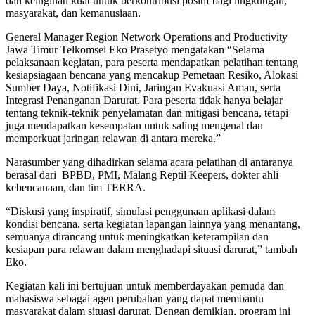
dan keinginan kuat untuk berkontribusi positif bagi lingkungan,
masyarakat, dan kemanusiaan.
General Manager Region Network Operations and Productivity
Jawa Timur Telkomsel Eko Prasetyo mengatakan “Selama
pelaksanaan kegiatan, para peserta mendapatkan pelatihan tentang
kesiapsiagaan bencana yang mencakup Pemetaan Resiko, Alokasi
Sumber Daya, Notifikasi Dini, Jaringan Evakuasi Aman, serta
Integrasi Penanganan Darurat. Para peserta tidak hanya belajar
tentang teknik-teknik penyelamatan dan mitigasi bencana, tetapi
juga mendapatkan kesempatan untuk saling mengenal dan
memperkuat jaringan relawan di antara mereka.”
Narasumber yang dihadirkan selama acara pelatihan di antaranya
berasal dari BPBD, PMI, Malang Reptil Keepers, dokter ahli
kebencanaan, dan tim TERRA.
“Diskusi yang inspiratif, simulasi penggunaan aplikasi dalam
kondisi bencana, serta kegiatan lapangan lainnya yang menantang,
semuanya dirancang untuk meningkatkan keterampilan dan
kesiapan para relawan dalam menghadapi situasi darurat,” tambah
Eko.
Kegiatan kali ini bertujuan untuk memberdayakan pemuda dan
mahasiswa sebagai agen perubahan yang dapat membantu
masyarakat dalam situasi darurat. Dengan demikian, program ini