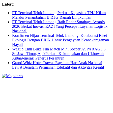
Skip
Latest:
to
PT Terminal Teluk Lamong Perkuat Kapasitas TPK Nilam
content
Melalui Penambahan E-RTG Ramah Lingkungan
PT Terminal Teluk Lamong Raih Radar Surabaya Awards
2026 Berkat Inovasi EAZI Yang Percepat Layanan Logistik
Nasional
Komitmen Hijau Terminal Teluk Lamong, Kolaborasi Riset
Ekologis Dengan BRIN Untuk Pengayaan Keanekaragaman
Hayati
Wagub Emil Buka Fun Match Mini Soccer ASPARAGUS
Se-Jawa Timur, AjakPerkuat Kekompakan dan Ukhuwah
Antargenerasi Penerus Pesantren
Grand Whiz Hotel Trawas Rayakan Hari Anak Nasional
Lewat Beragam Permainan Edukatif dan Aktivitas Kreatif