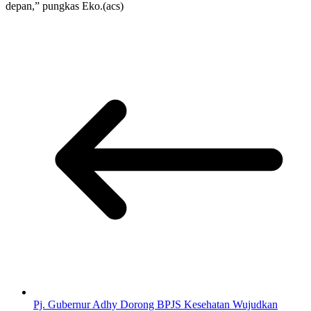
depan,” pungkas Eko.(acs)
Pj. Gubernur Adhy Dorong BPJS Kesehatan Wujudkan