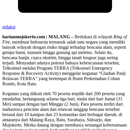
redaksi
harianmojokerto.com | MALANG –
Berlokasi di wilayah
Ring of
Fire
, membuat Indonesia termasuk salah satu negara yang memiliki
banyak wilayah dengan risiko tinggi terhadap bencana alam, seperti
gempa bumi, tsunami hingga gunung api meletus. Selain itu,
bencana banjir, cuaca ekstrim, hingga tanah longsor juga sering
terjadi. Menyadari adanya potensi bahaya kebencanaan tersebut,
Telkomsel melalui Program TERRA (Telkomsel Emergency
Response & Recovery Activity) menggelar kegiatan “Gladian Panji
Relawan TERRA” yang bertempat di Bumi Perkemahan Coban
Rondo, Kota Batu.
Kegiatan yang diikuti oleh 70 peserta terpilih dari 200 peserta yang
mendaftar, berlangsung selama tiga hari, mulai dari hari Jumat (31
Mei) sampai dengan hari Minggu (2 Juni). Para peserta terdiri dari
mahasiswa pencinta alam dan relawan tanggap bencana tersebut
berasal dari 10 kampus dan 23 komunitas dari berbagai daerah, di
antaranya dari Malang Raya, Batu, Surabaya, Sidoarjo, dan
Mojokerto. Merka datang dengan membawa semangat kebersamaan