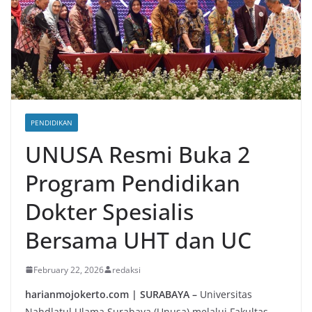
Keanekaragaman Hayati
PENDIDIKAN
UNUSA Resmi Buka 2
Program Pendidikan
Dokter Spesialis
Bersama UHT dan UC
February 22, 2026
redaksi
harianmojokerto.com | SURABAYA –
Universitas
Nahdlatul Ulama Surabaya (Unusa) melalui Fakultas