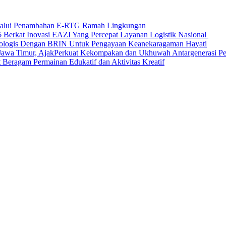
elalui Penambahan E-RTG Ramah Lingkungan
Berkat Inovasi EAZI Yang Percepat Layanan Logistik Nasional
Ekologis Dengan BRIN Untuk Pengayaan Keanekaragaman Hayati
a Timur, AjakPerkuat Kekompakan dan Ukhuwah Antargenerasi Pen
Beragam Permainan Edukatif dan Aktivitas Kreatif