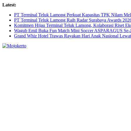
Skip
Latest:
to
PT Terminal Teluk Lamong Perkuat Kapasitas TPK Nilam M
content
PT Terminal Teluk Lamong Raih Radar Surabaya Awards 2026 
Komitmen Hijau Terminal Teluk Lamong, Kolaborasi Riset 
Wagub Emil Buka Fun Match Mini Soccer ASPARAGUS Se-Jaw
Grand Whiz Hotel Trawas Rayakan Hari Anak Nasional Lewat 