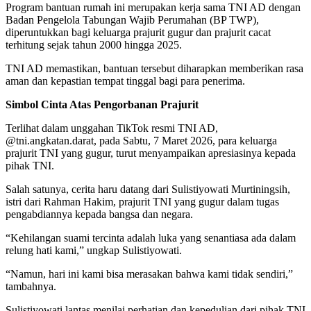
Program bantuan rumah ini merupakan kerja sama TNI AD dengan
Badan Pengelola Tabungan Wajib Perumahan (BP TWP),
diperuntukkan bagi keluarga prajurit gugur dan prajurit cacat
terhitung sejak tahun 2000 hingga 2025.
TNI AD memastikan, bantuan tersebut diharapkan memberikan rasa
aman dan kepastian tempat tinggal bagi para penerima.
Simbol Cinta Atas Pengorbanan Prajurit
Terlihat dalam unggahan TikTok resmi TNI AD,
@tni.angkatan.darat, pada Sabtu, 7 Maret 2026, para keluarga
prajurit TNI yang gugur, turut menyampaikan apresiasinya kepada
pihak TNI.
Salah satunya, cerita haru datang dari Sulistiyowati Murtiningsih,
istri dari Rahman Hakim, prajurit TNI yang gugur dalam tugas
pengabdiannya kepada bangsa dan negara.
“Kehilangan suami tercinta adalah luka yang senantiasa ada dalam
relung hati kami,” ungkap Sulistiyowati.
“Namun, hari ini kami bisa merasakan bahwa kami tidak sendiri,”
tambahnya.
Sulistiyowati lantas menilai perhatian dan kepedulian dari pihak TNI