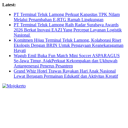
Skip
Latest:
to
PT Terminal Teluk Lamong Perkuat Kapasitas TPK Nilam
content
Melalui Penambahan E-RTG Ramah Lingkungan
PT Terminal Teluk Lamong Raih Radar Surabaya Awards
2026 Berkat Inovasi EAZI Yang Percepat Layanan Logistik
Nasional
Komitmen Hijau Terminal Teluk Lamong, Kolaborasi Riset
Ekologis Dengan BRIN Untuk Pengayaan Keanekaragaman
Hayati
Wagub Emil Buka Fun Match Mini Soccer ASPARAGUS
Se-Jawa Timur, AjakPerkuat Kekompakan dan Ukhuwah
Antargenerasi Penerus Pesantren
Grand Whiz Hotel Trawas Rayakan Hari Anak Nasional
Lewat Beragam Permainan Edukatif dan Aktivitas Kreatif