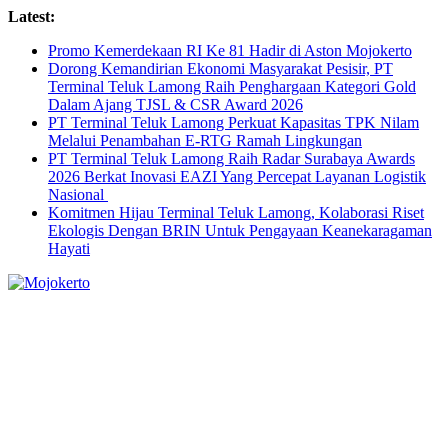
Skip
Latest:
to
Promo Kemerdekaan RI Ke 81 Hadir di Aston Mojokerto
content
Dorong Kemandirian Ekonomi Masyarakat Pesisir, PT
Terminal Teluk Lamong Raih Penghargaan Kategori Gold
Dalam Ajang TJSL & CSR Award 2026
PT Terminal Teluk Lamong Perkuat Kapasitas TPK Nilam
Melalui Penambahan E-RTG Ramah Lingkungan
PT Terminal Teluk Lamong Raih Radar Surabaya Awards
2026 Berkat Inovasi EAZI Yang Percepat Layanan Logistik
Nasional
Komitmen Hijau Terminal Teluk Lamong, Kolaborasi Riset
Ekologis Dengan BRIN Untuk Pengayaan Keanekaragaman
Hayati