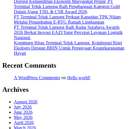
Dorong Kemandirian Ekonomi Masyarakat Pesisir, PT
Terminal Teluk Lamong Raih Penghargaan Kategori Gold
Dalam Ajang TJSL & CSR Award 2026
PT Terminal Teluk Lamong Perkuat Kapasitas TPK Nilam
Melalui Penambahan E-RTG Ramah Lingkungan
PT Terminal Teluk Lamong Raih Radar Surabaya Awards
2026 Berkat Inovasi EAZI Yang Percepat Layanan Logistik
Nasional
Komitmen Hijau Terminal Teluk Lamong, Kolaborasi Riset
Ekologis Dengan BRIN Untuk Pengayaan Keanekaragaman
Hayati
Recent Comments
A WordPress Commenter
on
Hello world!
Archives
August 2026
July 2026
June 2026
May 2026
April 2026
March 2026