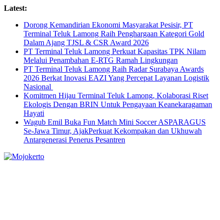
Skip
Latest:
to
Dorong Kemandirian Ekonomi Masyarakat Pesisir, PT
content
Terminal Teluk Lamong Raih Penghargaan Kategori Gold
Dalam Ajang TJSL & CSR Award 2026
PT Terminal Teluk Lamong Perkuat Kapasitas TPK Nilam
Melalui Penambahan E-RTG Ramah Lingkungan
PT Terminal Teluk Lamong Raih Radar Surabaya Awards
2026 Berkat Inovasi EAZI Yang Percepat Layanan Logistik
Nasional
Komitmen Hijau Terminal Teluk Lamong, Kolaborasi Riset
Ekologis Dengan BRIN Untuk Pengayaan Keanekaragaman
Hayati
Wagub Emil Buka Fun Match Mini Soccer ASPARAGUS
Se-Jawa Timur, AjakPerkuat Kekompakan dan Ukhuwah
Antargenerasi Penerus Pesantren