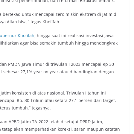
dministrasi pemerintahan, dan reformasi Birokrasi tematik.
 bertekad untuk mencapai zero miskin ekstrem di Jatim di
sya Allah bisa,” tegas Khofifah.
ubernur Khofifah
, hingga saat ini realisasi investasi Jawa
diihtiarkan agar bisa semakin tumbuh hingga mendongkrak
 dan PMDN Jawa Timur di triwulan I 2023 mencapai Rp 30
kat sebesar 27,1% year on year atau dibandingkan dengan
Jatim konsisten di atas nasional. Triwulan I tahun ini
capai Rp. 30 Triliun atau setara 27,1 persen dari target.
m terus tumbuh,” tegasnya.
aan APBD Jatim TA-2022 telah disetujui DPRD Jatim,
tetap akan memperhatikan koreksi, saran maupun catatan