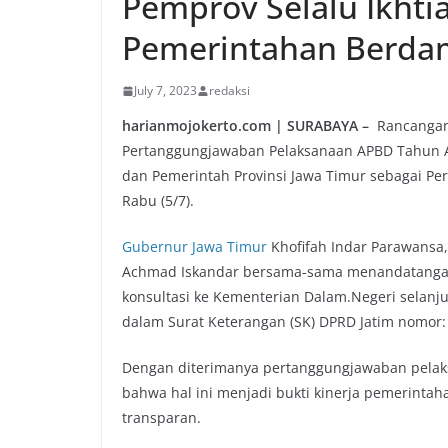
Pemprov Selalu Ikhtia
Pemerintahan Berda
July 7, 2023
redaksi
harianmojokerto.com | SURABAYA –
Rancangan 
Pertanggungjawaban Pelaksanaan APBD Tahun A
dan Pemerintah Provinsi Jawa Timur sebagai Pe
Rabu (5/7).
Gubernur Jawa Timur
Khofifah Indar Parawansa,
Achmad Iskandar bersama-sama menandatangani
konsultasi ke Kementerian Dalam.Negeri selanju
dalam Surat Keterangan (SK) DPRD Jatim nomor:
Dengan diterimanya pertanggungjawaban pelak
bahwa hal ini menjadi bukti kinerja pemerintah
transparan.